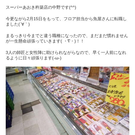
スーパーあおき杵築店の中野です(^^)
今更ながら2月15日をもって、フロア担当から魚屋さんに転職し
ました(´∀｀)
まるっきり今までと違う職種になったので、まだまだ慣れません
が一生懸命頑張っていきます( ・∇・)！！
3人の師匠と女性陣に助けられながらなので、早く一人前になれ
るように日々頑張ります(-ω-)