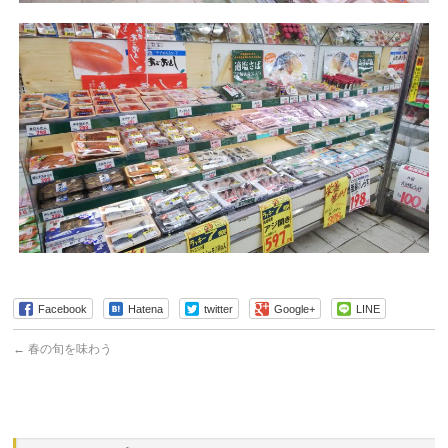
Facebook
Hatena
twitter
Google+
LINE
←
春の旬を味わう